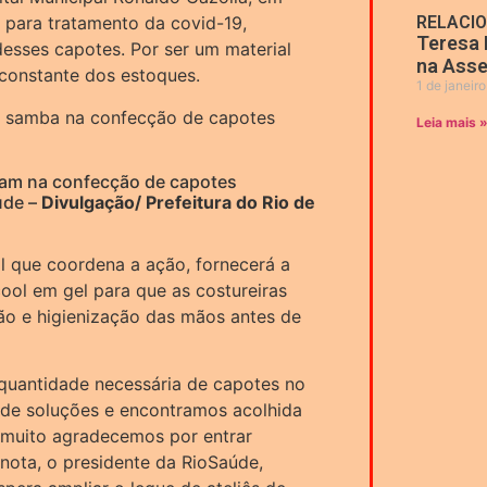
a para tratamento da covid-19,
RELACI
Teresa 
desses capotes. Por ser um material
na Asse
 constante dos estoques.
1 de janeir
Leia mais 
dam na confecção de capotes
úde –
Divulgação/ Prefeitura do Rio de
l que coordena a ação, fornecerá a
ool em gel para que as costureiras
ão e higienização das mãos antes de
 quantidade necessária de capotes no
de soluções e encontramos acolhida
 muito agradecemos por entrar
nota, o presidente da RioSaúde,