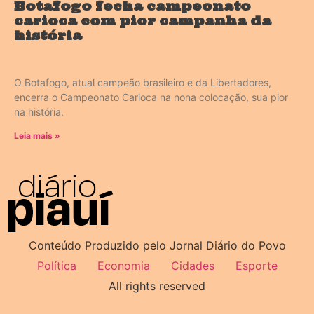
Botafogo fecha campeonato
carioca com pior campanha da
história
O Botafogo, atual campeão brasileiro e da Libertadores,
encerra o Campeonato Carioca na nona colocação, sua pior
na história.
Leia mais »
Conteúdo Produzido pelo Jornal Diário do Povo
Política
Economia
Cidades
Esporte
All rights reserved