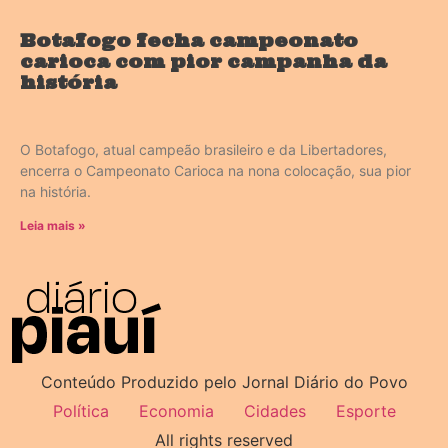
Botafogo fecha campeonato
carioca com pior campanha da
história
O Botafogo, atual campeão brasileiro e da Libertadores,
encerra o Campeonato Carioca na nona colocação, sua pior
na história.
Leia mais »
Conteúdo Produzido pelo Jornal Diário do Povo
Política
Economia
Cidades
Esporte
All rights reserved