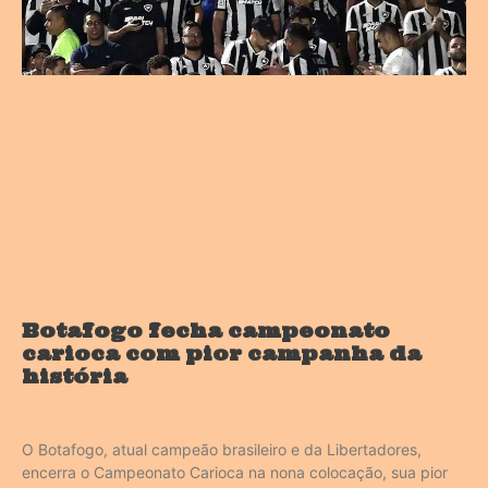
Botafogo fecha campeonato
carioca com pior campanha da
história
O Botafogo, atual campeão brasileiro e da Libertadores,
encerra o Campeonato Carioca na nona colocação, sua pior