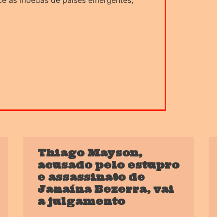
ce as moedas de países emergentes,
Thiago Mayson,
acusado pelo estupro
e assassinato de
Janaína Bezerra, vai
a julgamento