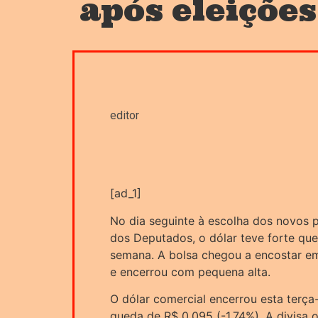
após eleiçõe
editor
[ad_1]
No dia seguinte à escolha dos novos
dos Deputados, o dólar teve forte qu
semana. A bolsa chegou a encostar em
e encerrou com pequena alta.
O dólar comercial encerrou esta terça
queda de R$ 0,095 (-1,74%). A divisa 