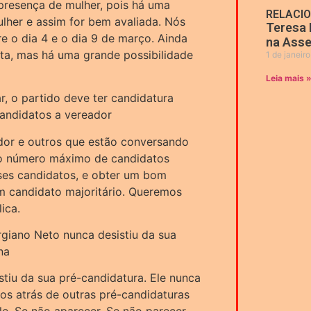
presença de mulher, pois há uma
RELACI
lher e assim for bem avaliada. Nós
Teresa 
e o dia 4 e o dia 9 de março. Ainda
na Asse
ata, mas há uma grande possibilidade
1 de janeir
Leia mais 
, o partido deve ter candidatura
candidatos a vereador
dor e outros que estão conversando
 o número máximo de candidatos
sses candidatos, e obter um bom
um candidato majoritário. Queremos
ica.
giano Neto nunca desistiu da sua
na
tiu da sua pré-candidatura. Ele nunca
os atrás de outras pré-candidaturas