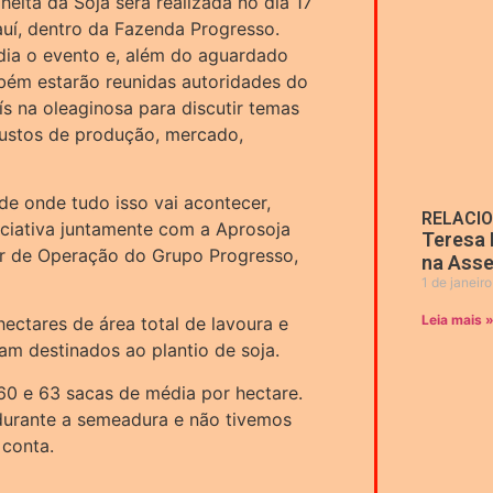
heita da Soja será realizada no dia 17
auí, dentro da Fazenda Progresso.
edia o evento e, além do aguardado
mbém estarão reunidas autoridades do
ís na oleaginosa para discutir temas
custos de produção, mercado,
de onde tudo isso vai acontecer,
RELACI
iniciativa juntamente com a Aprosoja
Teresa 
tor de Operação do Grupo Progresso,
na Asse
1 de janeir
Leia mais 
ectares de área total de lavoura e
am destinados ao plantio de soja.
60 e 63 sacas de média por hectare.
durante a semeadura e não tivemos
 conta.