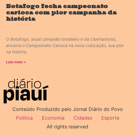
Botafogo fecha campeonato
carioca com pior campanha da
história
O Botafogo, atual campeão brasileiro e da Libertadores,
encerra o Campeonato Carioca na nona colocação, sua pior
na história.
Leia mais »
Conteúdo Produzido pelo Jornal Diário do Povo
Política
Economia
Cidades
Esporte
All rights reserved