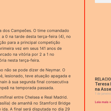
Liga dos Campeões. O time comandado
a 0 na tarde desta terça-feira (4), no
ação para a principal competição
primeira vez em seus 141 anos de
arcado na vitória por 2 a 1 no
ria nesta terça-feira.
mo não se pode dizer de Neymar. O
é, lesionado, teve atuação apagada e
RELACI
main à sua segunda final consecutiva
Teresa 
ampeã na temporada passada.
na Asse
1 de janeir
mifinal entre Chelsea e Real Madrid.
Leia mais 
asília) de amanhã no Stamford Bridge
ida. A final será disputada no dia 29