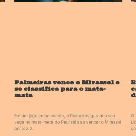
Palmeiras vence o Mirassol e
B
se classifica para o mata-
c
mata
d
Em um jogo emocionante, o Palmeiras garantiu sua
O 
vaga no mata-mata do Paulistão ao vencer o Mirassol
Li
por 3 a 2.
co