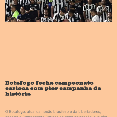
Botafogo fecha campeonato
carioca com pior campanha da
história
O Botafogo, atual campeão brasileiro e da Libertadores,
encerra o Campeonato Carioca na nona colocação, sua pior