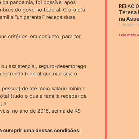
e da pandemia, foi possível após
RELACI
bros do governo federal. O projeto
Teresa 
mília “uniparental” receba duas
na Asse
1 de janeir
Leia mais 
s critérios, em conjunto, para ter
o ou assistencial, seguro-desemprego
 de renda federal que não seja o
r pessoa) de até meio salário mínimo
otal (tudo o que a família recebe) de
; e
áveis, no ano de 2018, acima de R$
nda cumprir uma dessas condições: