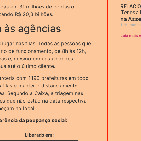
adas em 31 milhões de contas o
RELACI
Teresa 
zando R$ 20,3 bilhões.
na Asse
 às agências
1 de janeir
Leia mais 
rugar nas filas. Todas as pessoas que
rio de funcionamento, de 8h às 12h,
nhas e, mesmo com as unidades
a até o último cliente.
rceria com 1.190 prefeituras em todo
s filas e manter o distanciamento
as. Segundo a Caixa, a triagem nas
les que não estão na data respectiva
eçam no local.
ferência da poupança social:
Liberado em: