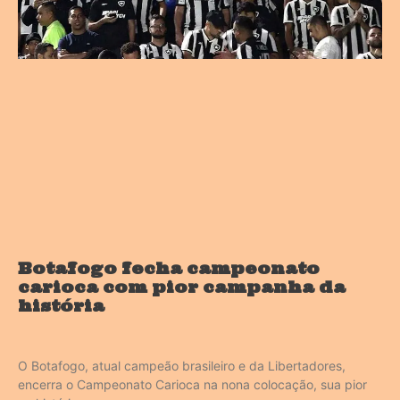
Botafogo fecha campeonato
carioca com pior campanha da
história
O Botafogo, atual campeão brasileiro e da Libertadores,
encerra o Campeonato Carioca na nona colocação, sua pior