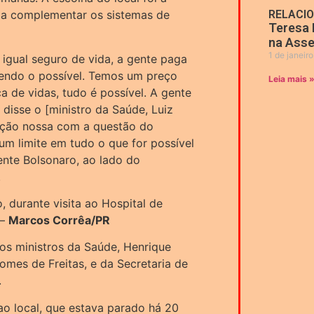
 a complementar os sistemas de
RELACI
Teresa 
na Asse
1 de janeir
igual seguro de vida, a gente paga
zendo o possível. Temos um preço
Leia mais 
a de vidas, tudo é possível. A gente
disse o [ministro da Saúde, Luiz
ação nossa com a questão do
m limite em tudo o que for possível
ente Bolsonaro, ao lado do
.
, durante visita ao Hospital de
 –
Marcos Corrêa/PR
s ministros da Saúde, Henrique
Gomes de Freitas, e da Secretaria de
.
ao local, que estava parado há 20