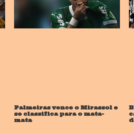
Palmeiras vence o Mirassol e
B
se classifica para o mata-
c
mata
d