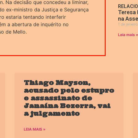
bin. Na decisão que concedeu a liminar,
RELACI
do ex-ministro da Justiça e Segurança
Teresa 
 estaria tentando interferir
na Asse
ém a abertura de inquérito no
1 de janeir
o de Mello.
Leia mais 
Thiago Mayson,
acusado pelo estupro
e assassinato de
Janaína Bezerra, vai
a julgamento
LEIA MAIS »