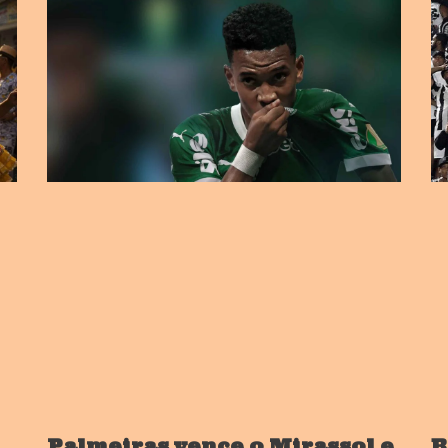
Palmeiras vence o Mirassol e
B