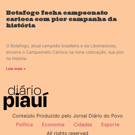
Botafogo fecha campeonato
carioca com pior campanha da
história
O Botafogo, atual campeão brasileiro e da Libertadores,
encerra o Campeonato Carioca na nona colocação, sua pior
na história.
Leia mais »
Conteúdo Produzido pelo Jornal Diário do Povo
Política
Economia
Cidades
Esporte
All rights reserved