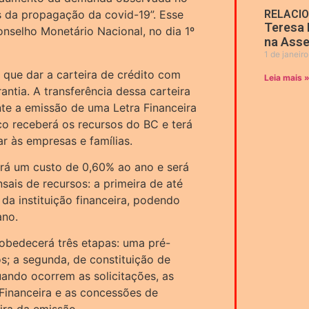
s da propagação da covid-19”. Esse
RELACI
Teresa 
nselho Monetário Nacional, no dia 1º
na Asse
1 de janeir
 que dar a carteira de crédito com
Leia mais 
ntia. A transferência dessa carteira
nte a emissão de uma Letra Financeira
o receberá os recursos do BC e terá
r às empresas e famílias.
rá um custo de 0,60% ao ano e será
ais de recursos: a primeira de até
da instituição financeira, podendo
ano.
 obedecerá três etapas: uma pré-
s; a segunda, de constituição de
uando ocorrem as solicitações, as
Financeira e as concessões de