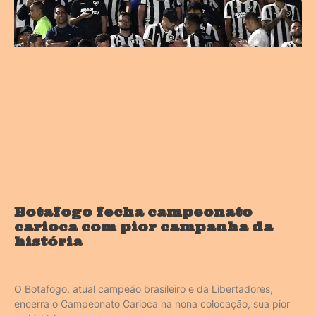
Botafogo fecha campeonato
carioca com pior campanha da
história
O Botafogo, atual campeão brasileiro e da Libertadores,
encerra o Campeonato Carioca na nona colocação, sua pior