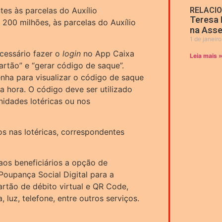
ntes às parcelas do Auxílio
RELACI
Teresa 
 200 milhões, às parcelas do Auxílio
na Asse
1 de janeir
ecessário fazer o
login
no App Caixa
Leia mais 
rtão” e “gerar código de saque”.
enha para visualizar o código de saque
a hora. O código deve ser utilizado
nidades lotéricas ou nos
s nas lotéricas, correspondentes
aos beneficiários a opção de
Poupança Social Digital para a
rtão de débito virtual e QR Code,
luz, telefone, entre outros serviços.