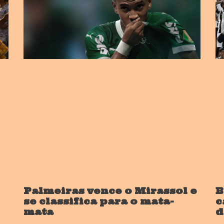
Palmeiras vence o Mirassol e
B
se classifica para o mata-
c
mata
d