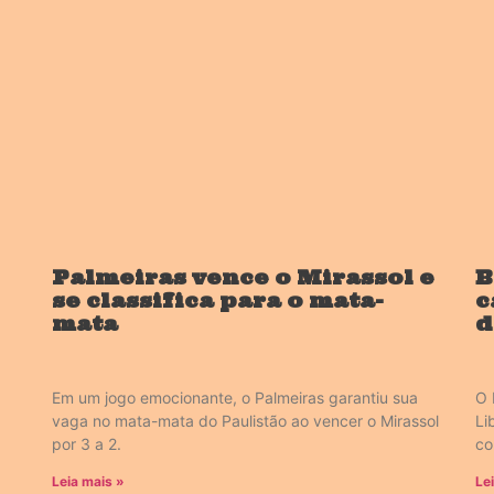
Palmeiras vence o Mirassol e
B
se classifica para o mata-
c
mata
d
Em um jogo emocionante, o Palmeiras garantiu sua
O 
vaga no mata-mata do Paulistão ao vencer o Mirassol
Li
por 3 a 2.
co
Leia mais »
Le