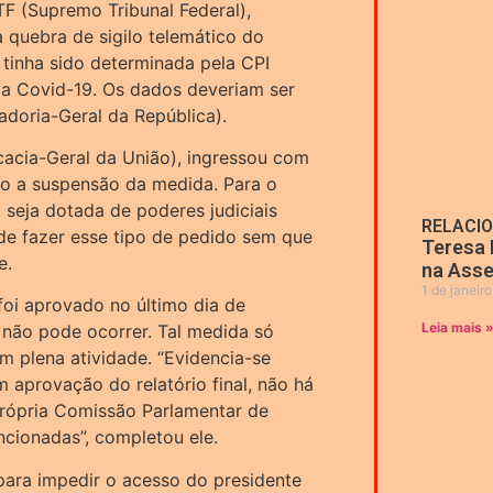
F (Supremo Tribunal Federal),
a quebra de sigilo telemático do
a tinha sido determinada pela CPI
da Covid-19. Os dados deveriam ser
doria-Geral da República).
acia-Geral da União), ingressou com
o a suspensão da medida. Para o
seja dotada de poderes judiciais
RELACI
ode fazer esse tipo de pedido sem que
Teresa 
e.
na Asse
1 de janeir
oi aprovado no último dia de
Leia mais 
, não pode ocorrer. Tal medida só
 plena atividade. “Evidencia-se
 aprovação do relatório final, não há
rópria Comissão Parlamentar de
ncionadas”, completou ele.
ara impedir o acesso do presidente