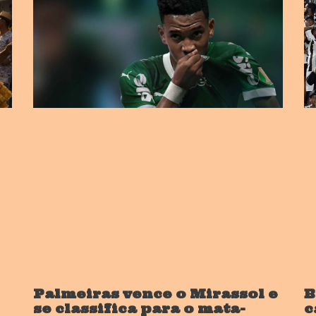
Palmeiras vence o Mirassol e
B
se classifica para o mata-
c