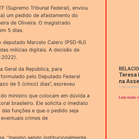
F (Supremo Tribunal Federal), enviou
ca) um pedido de afastamento do
eira de Oliveira. O magistrado
em 5 dias.
lo deputado Marcelo Calero (PSD-RJ)
 das milícias digitais. A decisão de
v.2022).
a Geral da República, para
RELACI
Teresa 
 formulado pelo Deputado Federal
na Asse
o de 5 (cinco) dias”, escreveu
1 de janeir
s do ministro que colocam em dúvida a
Leia mais 
oral brasileiro. Ele solicita o imediato
 das funções e que o pedido seja
eventuais crimes de
esa, “mesmo sendo institucionalmente