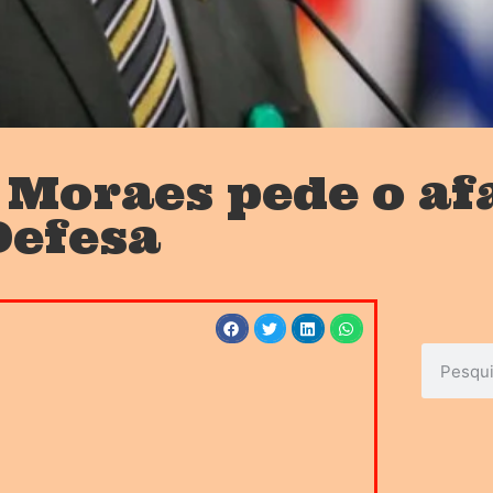
 Moraes pede o a
Defesa