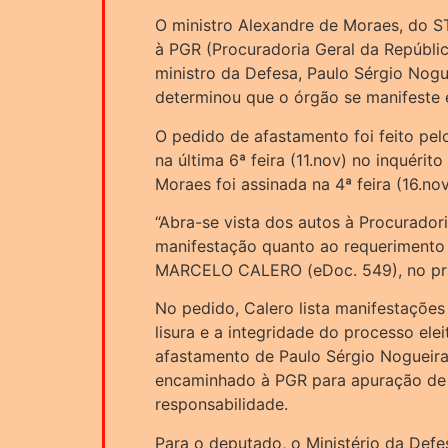
O ministro Alexandre de Moraes, do ST
à PGR (Procuradoria Geral da Repúbli
ministro da Defesa, Paulo Sérgio Nogu
determinou que o órgão se manifeste 
O pedido de afastamento foi feito pe
na última 6ª feira (11.nov) no inquérito
Moraes foi assinada na 4ª feira (16.no
“Abra-se vista dos autos à Procuradori
manifestação quanto ao requerimento
MARCELO CALERO (eDoc. 549), no praz
No pedido, Calero lista manifestaçõe
lisura e a integridade do processo eleit
afastamento de Paulo Sérgio Nogueira
encaminhado à PGR para apuração de 
responsabilidade.
Para o deputado, o Ministério da Def