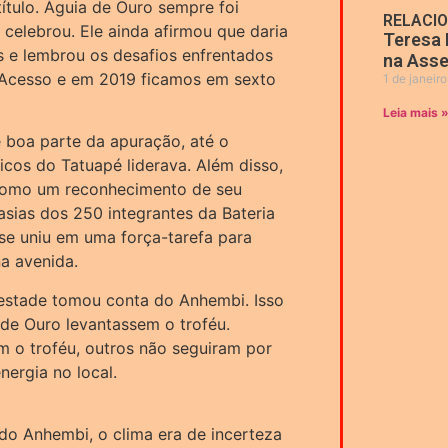
ítulo. Águia de Ouro sempre foi
RELACI
celebrou. Ele ainda afirmou que daria
Teresa 
s e lembrou os desafios enfrentados
na Asse
 Acesso e em 2019 ficamos em sexto
1 de janeir
Leia mais 
e boa parte da apuração, até o
icos do Tatuapé liderava. Além disso,
como um reconhecimento de seu
tasias dos 250 integrantes da Bateria
e uniu em uma força-tarefa para
a avenida.
estade tomou conta do Anhembi. Isso
 de Ouro levantassem o troféu.
m o troféu, outros não seguiram por
ergia no local.
o Anhembi, o clima era de incerteza