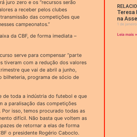
rá juro zero e os “recursos serão
RELACI
lores a receber pelos clubes
Teresa 
e transmissão das competições que
na Asse
nesses campeonatos.”
1 de janeir
Leia mais 
caixa da CBF, de forma imediata –
curso serve para compensar “parte
s tiveram com a redução dos valores
rimestre que vai de abril a junho,
o bilheteria, programa de sócio de
 de toda a indústria do futebol e que
m a paralisação das competições
 Por isso, temos procurado todas as
nto difícil. Não basta que voltem as
pazes de retornar a elas de forma
 CBF o presidente Rogério Caboclo.